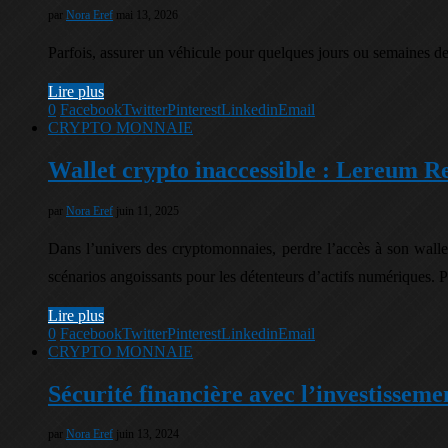
par
Nora Eref
mai 13, 2026
Parfois, assurer un véhicule pour quelques jours ou semaines de
Lire plus
0
Facebook
Twitter
Pinterest
Linkedin
Email
CRYPTO MONNAIE
Wallet crypto inaccessible : Lereum Rec
par
Nora Eref
juin 11, 2025
Dans l’univers des cryptomonnaies, perdre l’accès à son wall
scénarios angoissants pour les détenteurs d’actifs numériques. 
Lire plus
0
Facebook
Twitter
Pinterest
Linkedin
Email
CRYPTO MONNAIE
Sécurité financière avec l’investissem
par
Nora Eref
juin 13, 2024