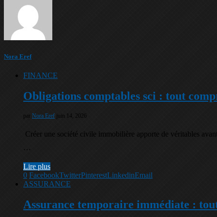
Nora Eref
FINANCE
Obligations comptables sci : tout comp
par
Nora Eref
juin 14, 2026
Créer une société civile immobilière apporte de véritables avan
…
Lire plus
0
Facebook
Twitter
Pinterest
Linkedin
Email
ASSURANCE
Assurance temporaire immédiate : tout 