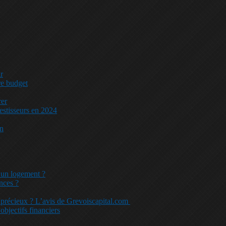
r
re budget
rer
vestisseurs en 2024
in
d’un logement ?
nces ?
x précieux ? L’avis de Grevoiscapital.com
bjectifs financiers