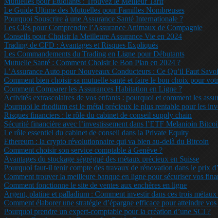
Mutuelles pour Étudiants : Trouvez le Meilleur Tarif
Le Guide Ultime des Mutuelles pour Familles Nombreuses
Pourquoi Souscrire à une Assurance Santé Internationale ?
Les Clés pour Comprendre l’Assurance Animaux de Compagnie
Conseils pour Choisir la Meilleure Assurance Vie en 2024
Trading de CFD : Avantages et Risques Expliqués
Les Commandements du Trading en Ligne pour Débutants
Mutuelle Santé : Comment Choisir le Bon Plan en 2024 ?
L’Assurance Auto pour Nouveaux Conducteurs : Ce Qu’il Faut Savoi
Comment bien choisir sa mutuelle santé et faire le bon choix pour vot
Comment Comparer les Assurances Habitation en Ligne ?
Activités extrascolaires de vos enfants : pourquoi et comment les assu
Pourquoi le rhodium est le métal précieux le plus rentable pour les in
Risques financiers : le rôle du cabinet de conseil supply chain
Sécurité financière avec l’investissement dans l’ETF Melanioin Bitco
Le rôle essentiel du cabinet de conseil dans la Private Equity
Ethereum : la crypto révolutionnaire qui va bien au-delà du Bitcoin
Comment choisir son service comptable à Genève ?
Avantages du stockage ségrégué des métaux précieux en Suisse
Pourquoi faut-il tenir compte des travaux de rénovation dans le prix 
Comment trouver la meilleure banque en ligne pour sécuriser vos fina
Comment fonctionne le site de ventes aux enchères en ligne
Argent, platine et palladium : Comment investir dans ces trois métau
Comment élaborer une stratégie d’épargne efficace pour atteindre vos o
Pourquoi prendre un expert-comptable pour la création d’une SCI ?