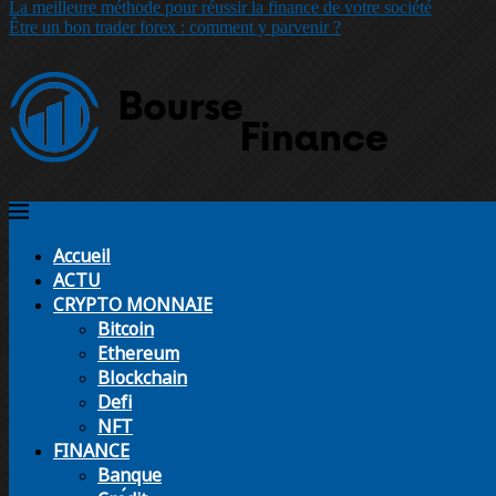
La meilleure méthode pour réussir la finance de votre société
Être un bon trader forex : comment y parvenir ?
Accueil
ACTU
CRYPTO MONNAIE
Bitcoin
Ethereum
Blockchain
Defi
NFT
FINANCE
Banque