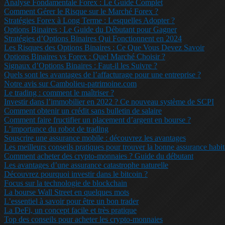
Analyse Fondamentale Forex : Le Guide Complet
Comment Gérer le Risque sur le Marché Forex ?
Stratégies Forex à Long Terme : Lesquelles Adopter ?
Options Binaires : Le Guide du Débutant pour Gagner
Stratégies d’Options Binaires Qui Fonctionnent en 2024
Les Risques des Options Binaires : Ce Que Vous Devez Savoir
Options Binaires vs Forex : Quel Marché Choisir ?
Signaux d’Options Binaires : Faut-il les Suivre ?
Quels sont les avantages de l’affacturage pour une entreprise ?
Notre avis sur Cambolieu-patrimoine.com
Le trading : comment le maîtriser ?
Investir dans l’immobilier en 2022 ? Ce nouveau système de SCPI
Comment obtenir un crédit sans bulletin de salaire
Comment faire fructifier un placement d’argent en bourse ?
L’importance du robot de trading
Souscrire une assurance mobile : découvrez les avantages
Les meilleurs conseils pratiques pour trouver la bonne assurance habit
Comment acheter des crypto-monnaies ? Guide du débutant
Les avantages d’une assurance catastrophe naturelle
Découvrez pourquoi investir dans le bitcoin ?
Focus sur la technologie de blockchain
La bourse Wall Street en quelques mots
L’essentiel à savoir pour être un bon trader
La DeFi, un concept facile et très pratique
Top des conseils pour acheter les crypto-monnaies