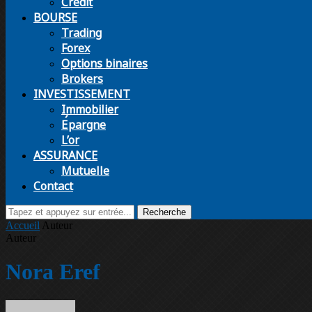
Crédit
BOURSE
Trading
Forex
Options binaires
Brokers
INVESTISSEMENT
Immobilier
Épargne
L’or
ASSURANCE
Mutuelle
Contact
Recherche
Accueil
Auteur
Auteur
Nora Eref