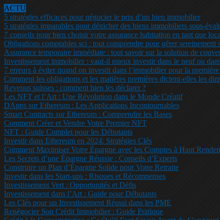
ACTU
5 stratégies efficaces pour négocier le prix d’un bien immobilier
5 stratégies imparables pour dénicher des biens immobiliers sous-éval
7 conseils pour bien choisir votre assurance habitation en tant que loca
Obligations comptables sci : tout comprendre pour gérer sereinement s
Assurance temporaire immédiate : tout savoir sur la solution de couver
Investissement immobilier : vaut-il mieux investir dans le neuf ou dans
7 erreurs à éviter quand on investit dans l’immobilier pour la première
Comment les obligations et les matières premières dictent-elles les dire
Revenus suisses : comment bien les déclarer ?
Les NFT et l’Art : Une Révolution dans le Monde Créatif
DApps sur Ethereum : Les Applications Incontournables
Smart Contracts sur Ethereum : Comprendre les Bases
Comment Créer et Vendre Votre Premier NFT
NFT : Guide Complet pour les Débutants
Investir dans Ethereum en 2024: Stratégies Clés
Comment Maximiser Votre Épargne avec les Comptes à Haut Rende
Les Secrets d’une Épargne Réussie : Conseils d’Experts
Construire un Plan d’Épargne Solide pour Votre Retraite
Investir dans les Start-ups : Risques et Récompenses
Investissement Vert : Opportunités et Défis
Investissement dans l’Art : Guide pour Débutants
Les Clés pour un Investissement Réussi dans les PME
Renégocier Son Crédit Immobilier : Guide Pratique