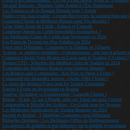
Crédit à la Consommation : Ce Qu’il Faut Savoir Avant de S’engager
Sécurité Bancaire : Protéger Votre Argent à l’Ère Numérique
Les Tendances de la Banque Digitale pour l’Avenir
Wallet crypto inaccessible : Lereum Recoveries, la solution française s
Comment Choisir la Meilleure Banque pour Vos Besoins ?
Gérer Votre Score de Crédit : Astuces et Conseils
Comment Obtenir un Crédit Immobilier Avantageux ?
Les Meilleures Cartes de Crédit pour Voyageurs en 2024
Les Paires de Devises les Plus Volatiles en 2024
Forex pour Débutants : Commencer le Trading en 5 Étapes
Actions, or, matières premières, cryptomonnaies : que faut-il acheter 
Comment Choisir Votre Broker en Ligne pour le Trading d’Actions ?
Brokers CFD : Sélection des Meilleurs Sites de Trading en 2024
Évaluation des Meilleurs Brokers pour Options Binaires
Les Brokers sans Commission : Bon Plan ou Piège à Éviter ?
Comparatif des Mutuelles Seniors : Quelle Offre Choisir ?
Le choix des Brokers Forex pour les Traders Européens
Erreurs à Éviter en Investissant en Bourse
Analyse Technique vs Fondamentale : Laquelle Choisir ?
Régine, 70 ans, 52 ans à Pigalle, mise sur TanaCoin pour l’avenir
Comprendre le Marché des Actions : Un Guide pour les Novices
Les Meilleures Applications de Trading Boursier en 2024
Investir en Bourse : 5 Stratégies Gagnantes pour Débutants
Mutuelles Dentaires : Les Meilleures Offres de Remboursement
Les agences de notation et leur influence sur la stabilité économique