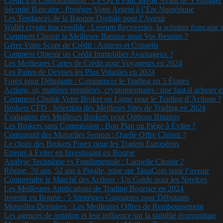
Crédit à la Consommation : Ce Qu’il Faut Savoir Avant de S’engager
Sécurité Bancaire : Protéger Votre Argent à l’Ère Numérique
Les Tendances de la Banque Digitale pour l’Avenir
Wallet crypto inaccessible : Lereum Recoveries, la solution française s
Comment Choisir la Meilleure Banque pour Vos Besoins ?
Gérer Votre Score de Crédit : Astuces et Conseils
Comment Obtenir un Crédit Immobilier Avantageux ?
Les Meilleures Cartes de Crédit pour Voyageurs en 2024
Les Paires de Devises les Plus Volatiles en 2024
Forex pour Débutants : Commencer le Trading en 5 Étapes
Actions, or, matières premières, cryptomonnaies : que faut-il acheter 
Comment Choisir Votre Broker en Ligne pour le Trading d’Actions ?
Brokers CFD : Sélection des Meilleurs Sites de Trading en 2024
Évaluation des Meilleurs Brokers pour Options Binaires
Les Brokers sans Commission : Bon Plan ou Piège à Éviter ?
Comparatif des Mutuelles Seniors : Quelle Offre Choisir ?
Le choix des Brokers Forex pour les Traders Européens
Erreurs à Éviter en Investissant en Bourse
Analyse Technique vs Fondamentale : Laquelle Choisir ?
Régine, 70 ans, 52 ans à Pigalle, mise sur TanaCoin pour l’avenir
Comprendre le Marché des Actions : Un Guide pour les Novices
Les Meilleures Applications de Trading Boursier en 2024
Investir en Bourse : 5 Stratégies Gagnantes pour Débutants
Mutuelles Dentaires : Les Meilleures Offres de Remboursement
Les agences de notation et leur influence sur la stabilité économique