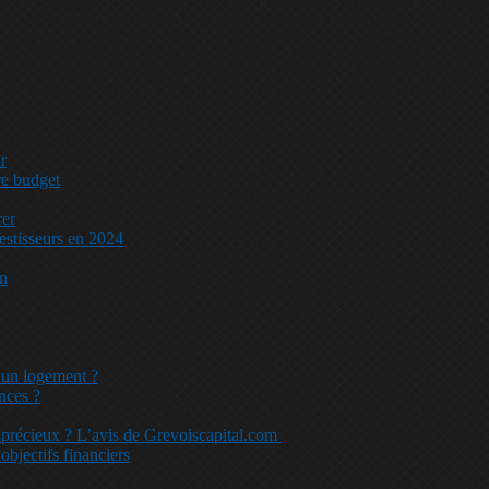
r
re budget
rer
vestisseurs en 2024
in
d’un logement ?
nces ?
x précieux ? L’avis de Grevoiscapital.com
bjectifs financiers