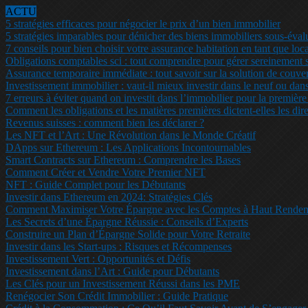
ACTU
5 stratégies efficaces pour négocier le prix d’un bien immobilier
5 stratégies imparables pour dénicher des biens immobiliers sous-éval
7 conseils pour bien choisir votre assurance habitation en tant que loca
Obligations comptables sci : tout comprendre pour gérer sereinement s
Assurance temporaire immédiate : tout savoir sur la solution de couver
Investissement immobilier : vaut-il mieux investir dans le neuf ou dans
7 erreurs à éviter quand on investit dans l’immobilier pour la première
Comment les obligations et les matières premières dictent-elles les dire
Revenus suisses : comment bien les déclarer ?
Les NFT et l’Art : Une Révolution dans le Monde Créatif
DApps sur Ethereum : Les Applications Incontournables
Smart Contracts sur Ethereum : Comprendre les Bases
Comment Créer et Vendre Votre Premier NFT
NFT : Guide Complet pour les Débutants
Investir dans Ethereum en 2024: Stratégies Clés
Comment Maximiser Votre Épargne avec les Comptes à Haut Rende
Les Secrets d’une Épargne Réussie : Conseils d’Experts
Construire un Plan d’Épargne Solide pour Votre Retraite
Investir dans les Start-ups : Risques et Récompenses
Investissement Vert : Opportunités et Défis
Investissement dans l’Art : Guide pour Débutants
Les Clés pour un Investissement Réussi dans les PME
Renégocier Son Crédit Immobilier : Guide Pratique