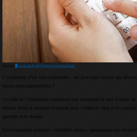
Partager
3
Facebook
Twitter
Pinterest
Linkedin
Email
L’évaluation d’un bien immobilier : un processus crucial qui détermi
transactions immobilières ?
Le coût de l’immobilier comprend non seulement le prix d’achat du ter
dernier inclut le montant emprunté pour l’achat du bien et les travaux
garantie et de dossier.
Les évaluations précises – véritables piliers – garantissent que les tran