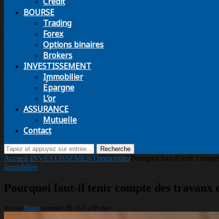
Crédit
BOURSE
Trading
Forex
Options binaires
Brokers
INVESTISSEMENT
Immobilier
Épargne
L’or
ASSURANCE
Mutuelle
Contact
Recherche
Accueil
INVESTISSEMENT
Immobilier
Pourquoi faut-il tenir compt
Immobilier
Pourquoi faut-il tenir compte des travaux 
écrit par
Martin
novembre 20, 2023
2,9K
vues