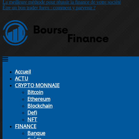
La meilleure méthode pour réussir la finance de votre société
Être un bon trader forex : comment y parvenir ?
Accueil
ACTU
CRYPTO MONNAIE
Bitcoin
Ethereum
Blockchain
Defi
NFT
FINANCE
Banque