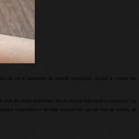
 qu’elle est le baromètre du marché immobilier, dictant le rythme des
le coût du crédit immobilier est un facteur important à considérer. Ce
ssurance emprunteur et les frais annexes tels que les frais de notaire, de