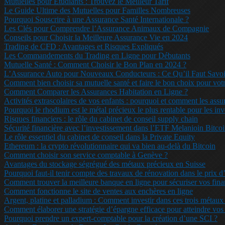
Mutuelles pour Étudiants : Trouvez le Meilleur Tarif
Le Guide Ultime des Mutuelles pour Familles Nombreuses
Pourquoi Souscrire à une Assurance Santé Internationale ?
Les Clés pour Comprendre l’Assurance Animaux de Compagnie
Conseils pour Choisir la Meilleure Assurance Vie en 2024
Trading de CFD : Avantages et Risques Expliqués
Les Commandements du Trading en Ligne pour Débutants
Mutuelle Santé : Comment Choisir le Bon Plan en 2024 ?
L’Assurance Auto pour Nouveaux Conducteurs : Ce Qu’il Faut Savoi
Comment bien choisir sa mutuelle santé et faire le bon choix pour vot
Comment Comparer les Assurances Habitation en Ligne ?
Activités extrascolaires de vos enfants : pourquoi et comment les assu
Pourquoi le rhodium est le métal précieux le plus rentable pour les in
Risques financiers : le rôle du cabinet de conseil supply chain
Sécurité financière avec l’investissement dans l’ETF Melanioin Bitco
Le rôle essentiel du cabinet de conseil dans la Private Equity
Ethereum : la crypto révolutionnaire qui va bien au-delà du Bitcoin
Comment choisir son service comptable à Genève ?
Avantages du stockage ségrégué des métaux précieux en Suisse
Pourquoi faut-il tenir compte des travaux de rénovation dans le prix 
Comment trouver la meilleure banque en ligne pour sécuriser vos fina
Comment fonctionne le site de ventes aux enchères en ligne
Argent, platine et palladium : Comment investir dans ces trois métau
Comment élaborer une stratégie d’épargne efficace pour atteindre vos o
Pourquoi prendre un expert-comptable pour la création d’une SCI ?