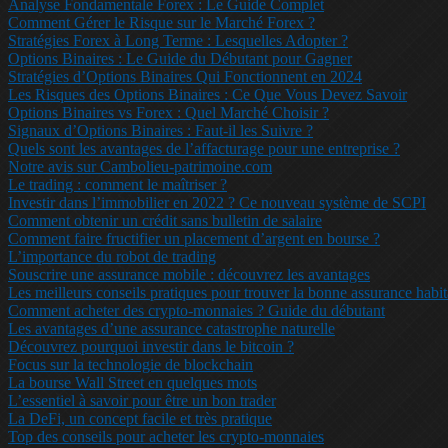
Analyse Fondamentale Forex : Le Guide Complet
Comment Gérer le Risque sur le Marché Forex ?
Stratégies Forex à Long Terme : Lesquelles Adopter ?
Options Binaires : Le Guide du Débutant pour Gagner
Stratégies d’Options Binaires Qui Fonctionnent en 2024
Les Risques des Options Binaires : Ce Que Vous Devez Savoir
Options Binaires vs Forex : Quel Marché Choisir ?
Signaux d’Options Binaires : Faut-il les Suivre ?
Quels sont les avantages de l’affacturage pour une entreprise ?
Notre avis sur Cambolieu-patrimoine.com
Le trading : comment le maîtriser ?
Investir dans l’immobilier en 2022 ? Ce nouveau système de SCPI
Comment obtenir un crédit sans bulletin de salaire
Comment faire fructifier un placement d’argent en bourse ?
L’importance du robot de trading
Souscrire une assurance mobile : découvrez les avantages
Les meilleurs conseils pratiques pour trouver la bonne assurance habit
Comment acheter des crypto-monnaies ? Guide du débutant
Les avantages d’une assurance catastrophe naturelle
Découvrez pourquoi investir dans le bitcoin ?
Focus sur la technologie de blockchain
La bourse Wall Street en quelques mots
L’essentiel à savoir pour être un bon trader
La DeFi, un concept facile et très pratique
Top des conseils pour acheter les crypto-monnaies