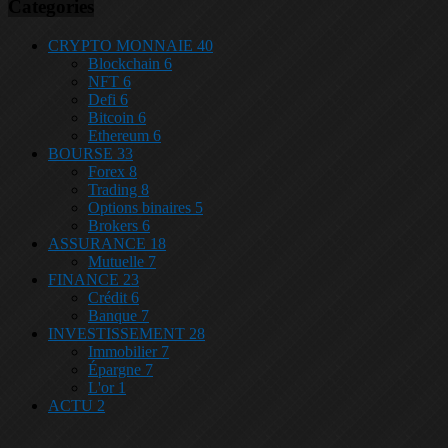
Categories
CRYPTO MONNAIE
40
Blockchain
6
NFT
6
Defi
6
Bitcoin
6
Ethereum
6
BOURSE
33
Forex
8
Trading
8
Options binaires
5
Brokers
6
ASSURANCE
18
Mutuelle
7
FINANCE
23
Crédit
6
Banque
7
INVESTISSEMENT
28
Immobilier
7
Épargne
7
L'or
1
ACTU
2