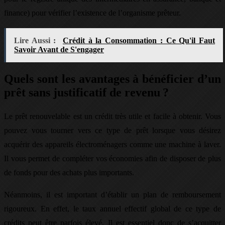
finance) pour vérifier l’existence de l’organisme prêteur.
Lire Aussi :
Crédit à la Consommation : Ce Qu'il Faut
Savoir Avant de S'engager
Quels sont les avantages à bénéficier d’un
prêt sans justificatif de revenu ?
Le prêt renouvelable est un crédit très utile et facile à obtenir. Vous
pouvez vous tourner vers ce type de prêt lorsque vous désirez
acquérir des appareils électroménagers comme une machine à laver.
Il vous permet de compléter vos économies afin de disposer de plus
de fonds pour des achats plus importants.
Néanmoins, il est important d’établir un plan de remboursement
rigoureux. En effet, le taux annuel effectif global de ce type de
crédits peut être parfois élevé. Il est essentiel donc de s’acquitter