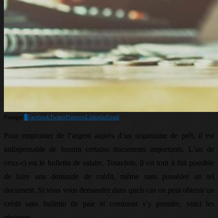
Partager
6
Facebook
Twitter
Pinterest
Linkedin
Email
Pour emprunter de l’argent auprès d’un organisme de prêt, il est
indispensable de fournir certains documents importants. L’un de
ceux-ci est le bulletin de salaire. Toutefois, il est tout à fait possible
de faire une demande de crédit, même sans posséder un tel
document. Si vous vous demandez dans quels cas on peut obtenir un
crédit sans bulletin de paie et comment s’y prendre, voici les
réponses.