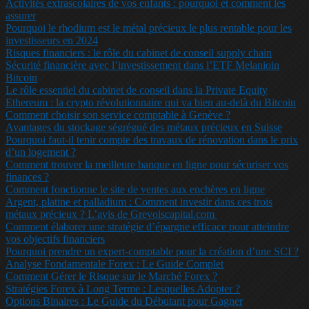
Activités extrascolaires de vos enfants : pourquoi et comment les
assurer
Pourquoi le rhodium est le métal précieux le plus rentable pour les
investisseurs en 2024
Risques financiers : le rôle du cabinet de conseil supply chain
Sécurité financière avec l’investissement dans l’ETF Melanioin
Bitcoin
Le rôle essentiel du cabinet de conseil dans la Private Equity
Ethereum : la crypto révolutionnaire qui va bien au-delà du Bitcoin
Comment choisir son service comptable à Genève ?
Avantages du stockage ségrégué des métaux précieux en Suisse
Pourquoi faut-il tenir compte des travaux de rénovation dans le prix
d’un logement ?
Comment trouver la meilleure banque en ligne pour sécuriser vos
finances ?
Comment fonctionne le site de ventes aux enchères en ligne
Argent, platine et palladium : Comment investir dans ces trois
métaux précieux ? L’avis de Grevoiscapital.com
Comment élaborer une stratégie d’épargne efficace pour atteindre
vos objectifs financiers
Pourquoi prendre un expert-comptable pour la création d’une SCI ?
Analyse Fondamentale Forex : Le Guide Complet
Comment Gérer le Risque sur le Marché Forex ?
Stratégies Forex à Long Terme : Lesquelles Adopter ?
Options Binaires : Le Guide du Débutant pour Gagner