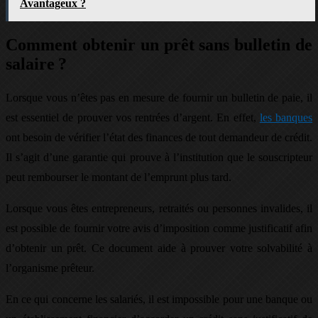
Avantageux ?
Comment obtenir un prêt sans bulletin de
salaire ?
Lorsque vous n’êtes pas en mesure de fournir un bulletin de paie, il
est essentiel de prouver vos rentrées d’argent. En effet,
les banques
ont besoin de vérifier l’état des finances de tout demandeur de crédit.
Il s’agit d’une garantie qui prouve à l’institution que le souscripteur
peut rembourser le montant de l’emprunt plus tard.
Lorsque vous êtes entrepreneurs, retraités ou personnes invalides, il
est possible de fournir votre avis d’imposition comme justificatif afin
d’obtenir un prêt. Ce document aide à prouver votre solvabilité à
l’organisme prêteur.
En ce qui concerne les salariés, il est impossible pour une banque ou