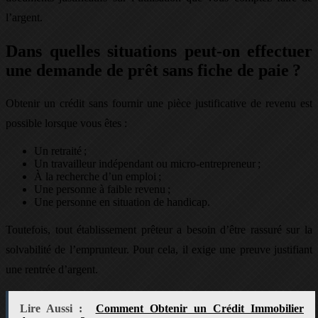
l’argent.
Dans quelles situations peut-on effectuer
une demande de prêt sans fiche de paie ?
Obtenir un crédit sans fournir une pièce justificative de revenu est
possible lorsque vous êtes :
Un retraité ;
Un travailleur indépendant ou micro-entrepreneur ;
À la recherche d’un emploi ;
Une personne à faible revenu ;
Une personne en situation de handicap.
Toutefois, tout établissement prêteur a besoin d’être rassuré sur la
solvabilité de l’emprunteur. Pour cela, il exige une preuve justifiant
une rentrée d’argent.
Lire Aussi :
Comment Obtenir un Crédit Immobilier