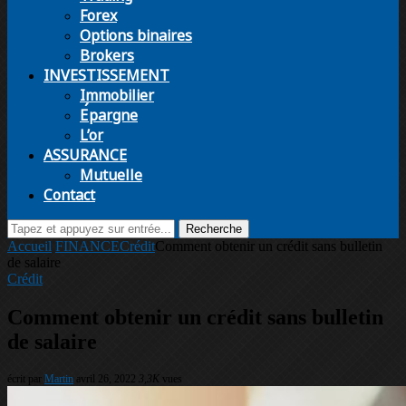
Forex
Options binaires
Brokers
INVESTISSEMENT
Immobilier
Épargne
L’or
ASSURANCE
Mutuelle
Contact
Recherche
Accueil
FINANCE
Crédit
Comment obtenir un crédit sans bulletin
de salaire
Crédit
Comment obtenir un crédit sans bulletin
de salaire
écrit par
Martin
avril 26, 2022
3,3K
vues