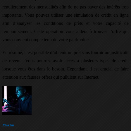
régulièrement des mensualités afin de ne pas payer des intérêts trop
importants. Vous pouvez utiliser une simulation de crédit en ligne
afin d’analyser les conditions de prêts et votre capacité de
remboursement. Cette opération vous aidera à trouver l’offre qui
vous convient compte tenu de votre patrimoine.
En résumé, il est possible d’obtenir un prêt sans fournir un justificatif
de revenu. Vous pourrez avoir accès à plusieurs types de crédit
lorsque vous êtes dans le besoin. Cependant, il est crucial de faire
attention aux fausses offres qui pullulent sur Internet.
Martin