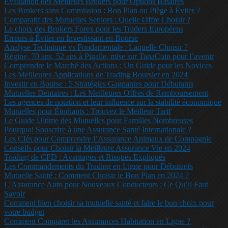
Évaluation des Meilleurs Brokers pour Options Binaires
Les Brokers sans Commission : Bon Plan ou Piège à Éviter ?
Comparatif des Mutuelles Seniors : Quelle Offre Choisir ?
Le choix des Brokers Forex pour les Traders Européens
Erreurs à Éviter en Investissant en Bourse
Analyse Technique vs Fondamentale : Laquelle Choisir ?
Régine, 70 ans, 52 ans à Pigalle, mise sur TanaCoin pour l’avenir
Comprendre le Marché des Actions : Un Guide pour les Novices
Les Meilleures Applications de Trading Boursier en 2024
Investir en Bourse : 5 Stratégies Gagnantes pour Débutants
Mutuelles Dentaires : Les Meilleures Offres de Remboursement
Les agences de notation et leur influence sur la stabilité économique
Mutuelles pour Étudiants : Trouvez le Meilleur Tarif
Le Guide Ultime des Mutuelles pour Familles Nombreuses
Pourquoi Souscrire à une Assurance Santé Internationale ?
Les Clés pour Comprendre l’Assurance Animaux de Compagnie
Conseils pour Choisir la Meilleure Assurance Vie en 2024
Trading de CFD : Avantages et Risques Expliqués
Les Commandements du Trading en Ligne pour Débutants
Mutuelle Santé : Comment Choisir le Bon Plan en 2024 ?
L’Assurance Auto pour Nouveaux Conducteurs : Ce Qu’il Faut
Savoir
Comment bien choisir sa mutuelle santé et faire le bon choix pour
votre budget
Comment Comparer les Assurances Habitation en Ligne ?