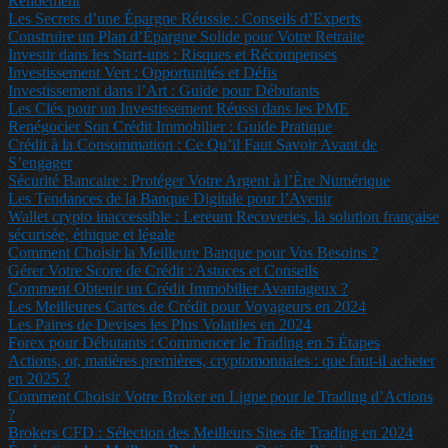
Rendement
Les Secrets d’une Épargne Réussie : Conseils d’Experts
Construire un Plan d’Épargne Solide pour Votre Retraite
Investir dans les Start-ups : Risques et Récompenses
Investissement Vert : Opportunités et Défis
Investissement dans l’Art : Guide pour Débutants
Les Clés pour un Investissement Réussi dans les PME
Renégocier Son Crédit Immobilier : Guide Pratique
Crédit à la Consommation : Ce Qu’il Faut Savoir Avant de
S’engager
Sécurité Bancaire : Protéger Votre Argent à l’Ère Numérique
Les Tendances de la Banque Digitale pour l’Avenir
Wallet crypto inaccessible : Lereum Recoveries, la solution française
sécurisée, éthique et légale
Comment Choisir la Meilleure Banque pour Vos Besoins ?
Gérer Votre Score de Crédit : Astuces et Conseils
Comment Obtenir un Crédit Immobilier Avantageux ?
Les Meilleures Cartes de Crédit pour Voyageurs en 2024
Les Paires de Devises les Plus Volatiles en 2024
Forex pour Débutants : Commencer le Trading en 5 Étapes
Actions, or, matières premières, cryptomonnaies : que faut-il acheter
en 2025 ?
Comment Choisir Votre Broker en Ligne pour le Trading d’Actions
?
Brokers CFD : Sélection des Meilleurs Sites de Trading en 2024